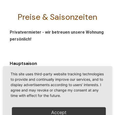
Preise & Saisonzeiten
Privatvermieter - wir betreuen unsere Wohnung
persönlich!
Hauptsaison
15.06.–10.09., 20.12.-10.01.
This site uses third-party website tracking technologies
77 €
to provide and continually improve our services, and to
display advertisements according to users' interests. I
agree and may revoke or change my consent at any
Zwischensaison
time with effect for the future.
20.03.–14.06., 11.09.–31.10.
67 €
Accept