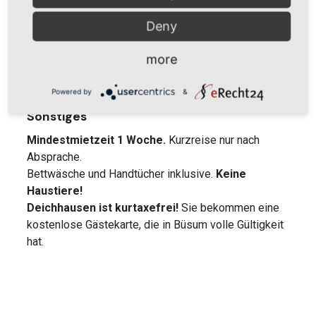
Deny
Nebensaison
01.11.–19.12., 11.01.–19.03.
more
57 €
Powered by
&
Sonstiges
Mindestmietzeit 1 Woche.
Kurzreise nur
nach
Absprache.
Bettwäsche und Handtücher inklusive.
Keine
Haustiere!
Deichhausen ist kurtaxefrei!
Sie bekommen eine
kostenlose Gästekarte, die in Büsum volle Gültigkeit
hat.